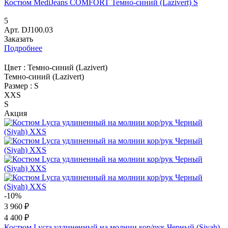
Костюм MediJeans COMFORT Темно-синий (Lazivert) S
5
Арт.
DJ100.03
Заказать
Подробнее
Цвет :
Темно-синий (Lazivert)
Темно-синий (Lazivert)
Размер :
S
XXS
S
Акция
-10%
3 960 ₽
4 400 ₽
Костюм Lycra удлиненный на молнии кор/рук Черный (Siyah)