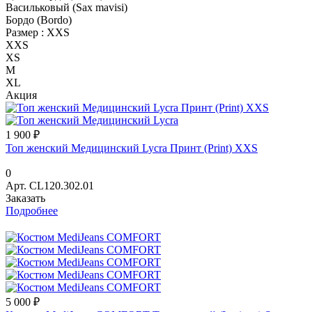
Васильковый (Sax mavisi)
Бордо (Bordo)
Размер :
XXS
XXS
XS
M
XL
Акция
1 900 ₽
Топ женский Медицинский Lycra Принт (Print) XXS
0
Арт.
CL120.302.01
Заказать
Подробнее
5 000 ₽