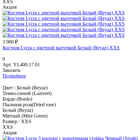
XXS
Акция
3 900 ₽
Костюм Lycra с цветной выточкой Белый (Beyaz) XXS
0
Арт.
YL400.17.01
Заказать
Подробнее
Цвет :
Белый (Beyaz)
Темно-синий (Lazivert)
Бордо (Bordo)
Пыльная роза(Dried rose)
Белый (Beyaz)
Мятный (Mint Green)
Размер :
XXS
XXS
Акция